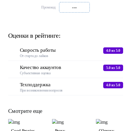
---
Промокод
Оценки в рейтинге:
Скорость работы
4.0 из 5.0
От старта до лайков
Качество аккаунтов
5.0 из 5.0
Субъективная оценка
Техподдержка
4.0 из 5.0
При возникновении вопросов
Смотрите еще
Good-Proxies
Proxy
O2proxy