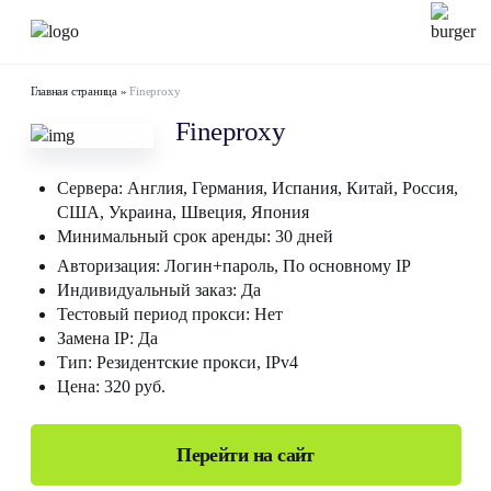
Главная страница
»
Fineproxy
Fineproxy
Сервера:
Англия
,
Германия
,
Испания
,
Китай
,
Россия
,
США
,
Украина
,
Швеция
,
Япония
Минимальный срок аренды:
30 дней
Авторизация:
Логин+пароль, По основному IP
Индивидуальный заказ:
Да
Тестовый период прокси:
Нет
Замена IP:
Да
Тип:
Резидентские прокси, IPv4
Цена:
320 руб.
Перейти на сайт