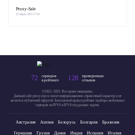
Proxy-Sale
22 марта 2023 17:03
серверов
проверенных
72
128
в рейтинге
отзывов
©2022–2023. Все права защищены.
Данный сайт proxy-top.ru носит информационно-справочный характер и не
является
публичной офертой.
Бесплатный прокси рейтинг подбора мобильных
серверов на IPV4 и IPV6 под разные задачи.
Австралия
Англия
Белорусь
Болгария
Бразилия
Германия
Грузия
Дания
Индия
Испания
Италия