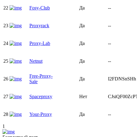
22
Fosy-Club
Да
--
23
Proxyrack
Да
--
24
Proxy-Lab
Да
--
25
Netnut
Да
--
Free-Proxy-
26
Да
I2FDNSnSHh
Sale
27
Spaceproxy
Нет
CJsiQF00Zc
28
Your-Proxy
Да
--
1