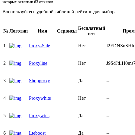
которых оставили 63 отзывов.
Воспользуйтесь удобной таблицей рейтинг для выбора.
Бесплатный
№
Логотип
Имя
Сервисы
Пром
тест
1
Proxy-Sale
Нет
I2FDNSnSHh
2
Proxyline
Нет
J9SdJtLH0ms
3
Shopproxy
Да
--
4
Proxywhite
Нет
--
5
Proxywins
Да
--
6
Lteboost
Да
--