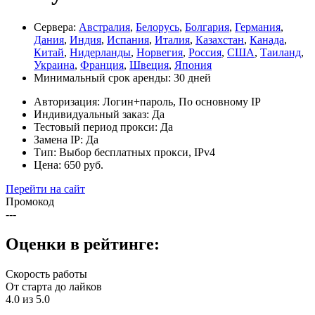
Сервера:
Австралия
,
Белорусь
,
Болгария
,
Германия
,
Дания
,
Индия
,
Испания
,
Италия
,
Казахстан
,
Канада
,
Китай
,
Нидерланды
,
Норвегия
,
Россия
,
США
,
Таиланд
,
Украина
,
Франция
,
Швеция
,
Япония
Минимальный срок аренды:
30 дней
Авторизация:
Логин+пароль, По основному IP
Индивидуальный заказ:
Да
Тестовый период прокси:
Да
Замена IP:
Да
Тип:
Выбор бесплатных прокси, IPv4
Цена:
650 руб.
Перейти на сайт
Промокод
---
Оценки в рейтинге:
Скорость работы
От старта до лайков
4.0 из 5.0