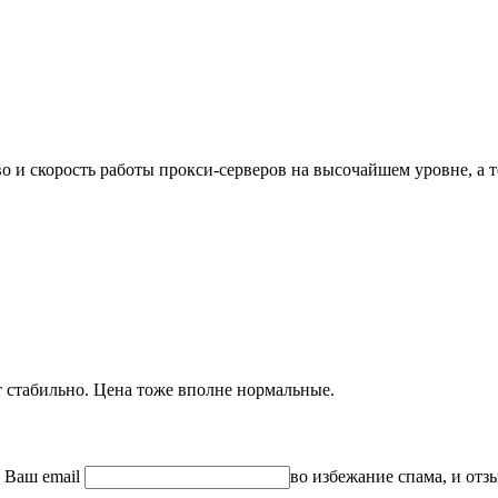
 и скорость работы прокси-серверов на высочайшем уровне, а т
т стабильно. Цена тоже вполне нормальные.
а
Ваш email
во избежание спама, и отз