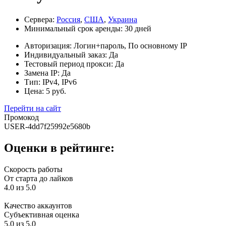
Сервера:
Россия
,
США
,
Украина
Минимальный срок аренды:
30 дней
Авторизация:
Логин+пароль, По основному IP
Индивидуальный заказ:
Да
Тестовый период прокси:
Да
Замена IP:
Да
Тип:
IPv4, IPv6
Цена:
5 руб.
Перейти на сайт
Промокод
USER-4dd7f25992e5680b
Оценки в рейтинге:
Скорость работы
От старта до лайков
4.0 из 5.0
Качество аккаунтов
Субъективная оценка
5.0 из 5.0